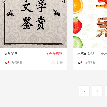
文学鉴赏
￥合作咨询
果实的类型——单
力拓科技
1886
力拓科技
1